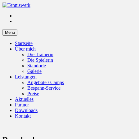
Zum
Inhalt
Mail
Tenniswerk
Katharina Jacob
springen
senden
Facebook
Zum
Menü
Inhalt
springen
Startseite
Über mich
Die Trainerin
Die Spielerin
Standorte
Galerie
Leistungen
Angebote / Camps
Bespann-Service
Preise
Aktuelles
Partner
Downloads
Kontakt